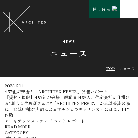
採用情報
NEWS
ニュース
TOP
ニュース
2026.6.11
457組が来場！「ARCHITEX FESTA」開催レポート
【愛知・岡崎】457組が来場！総動員1465人、住宅会社が仕掛け
る“暮らし体験型フェス”「ARCHITEX FESTA」が地域交流の場
に！地域店舗27店舗によるマルシェやキッチンカーに加え、DIY
体験
アーキテックスファン
イベント
レポート
READ MORE
CATEGORY